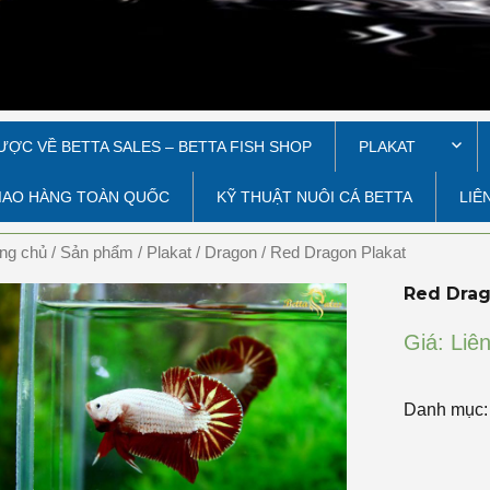
LƯỢC VỀ BETTA SALES – BETTA FISH SHOP
PLAKAT
GIAO HÀNG TOÀN QUỐC
KỸ THUẬT NUÔI CÁ BETTA
LIÊ
ng chủ
/
Sản phẩm
/
Plakat
/
Dragon
/ Red Dragon Plakat
Red Drag
Giá: Liê
Danh mục