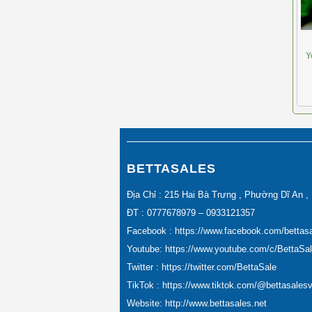
Y
BETTASALES
Địa Chỉ : 215 Hai Bà Trưng , Phường Dĩ An 
ĐT : 0777678979 – 0933121357
Facebook :
https://www.facebook.com/bettas
Youtube:
https://www.youtube.com/c/BettaSa
Twitter :
https://twitter.com/BettaSale
TikTok :
https://www.tiktok.com/@bettasales
Website:
http://www.bettasales.net