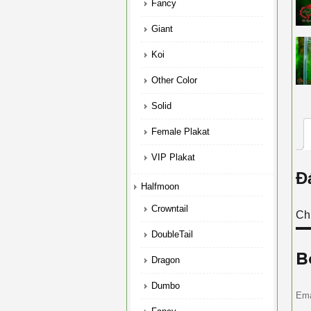
Fancy
Giant
Koi
Other Color
Solid
Female Plakat
VIP Plakat
Đ
Halfmoon
Crowntail
Ch
DoubleTail
B
Dragon
Dumbo
Ema