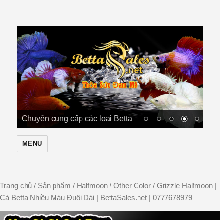
Chuyên cung cấp các loại Betta
MENU
Trang chủ
/
Sản phẩm
/
Halfmoon
/
Other Color
/ Grizzle Halfmoon |
Cá Betta Nhiều Màu Đuôi Dài | BettaSales.net | 0777678979