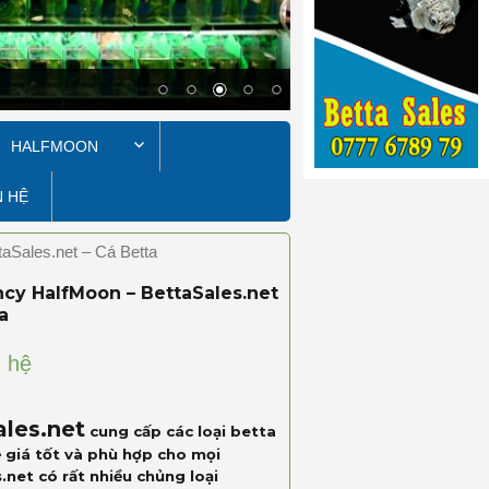
HALFMOON
N HỆ
taSales.net – Cá Betta
ncy HalfMoon – BettaSales.net
a
n hệ
les.net
cung cấp các loại betta
Lẻ giá tốt và phù hợp cho mọi