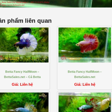
ản phẩm liên quan
Betta Fancy HalfMoon –
Betta Fancy HalfMoon –
BettaSales.net – Cá Betta
BettaSales.net
Giá: Liên hệ
Giá: Liên hệ