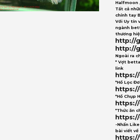
BettaSales
Halfmoon ,
Tất cả nhữ
chính tay 
Với Uy tín
ngành bett
thương hiệ
http://
http://
Ngoài ra c
* Vợt bett
link
https:/
*Hồ Lọc Đơ
https:
*Hồ Chụp H
https:/
*Thức ăn c
https:/
-Nhấn Like
bài viết v