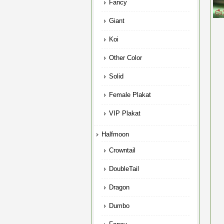
Fancy
Giant
Koi
Other Color
Solid
Female Plakat
VIP Plakat
Halfmoon
Crowntail
DoubleTail
Dragon
Dumbo