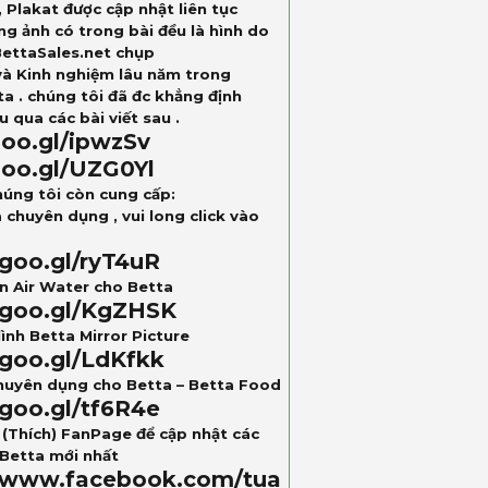
.net có rất nhiều chủng loại
 Plakat được cập nhật liên tục
ng ảnh có trong bài đều là hình do
BettaSales.net chụp
 và Kinh nghiệm lâu năm trong
a . chúng tôi đã đc khẳng định
u qua các bài viết sau .
goo.gl/ipwzSv
goo.gl/UZG0Yl
húng tôi còn cung cấp:
a chuyên dụng , vui long click vào
/goo.gl/ryT4uR
n Air Water cho Betta
//goo.gl/KgZHSK
ình Betta Mirror Picture
/goo.gl/LdKfkk
huyên dụng cho Betta – Betta Food
/goo.gl/tf6R4e
 (Thích) FanPage để cập nhật các
ề Betta mới nhất